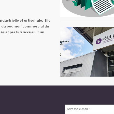
ndustrielle et artisanale. Elle
ité du poumon commercial du
sés et prêts à accueillir un
Adresse
e-