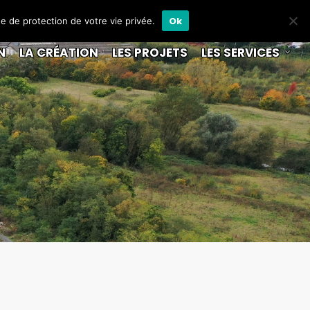
Ok
ue de protection de votre vie privée.
N
LA CRÉATION
LES PROJETS
LES SERVICES