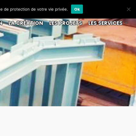
Ok
ue de protection de votre vie privée.
N
LA CRÉATION
LES PROJETS
LES SERVICES