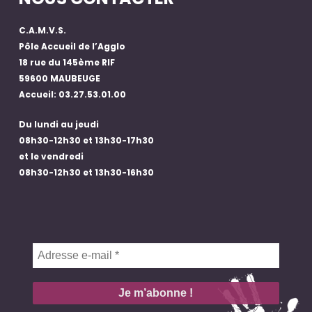
C.A.M.V.S.
Pôle Accueil de l’Agglo
18 rue du 145ème RIF
59600 MAUBEUGE
Accueil: 03.27.53.01.00
Du lundi au jeudi
08h30-12h30 et 13h30-17h30
et le vendredi
08h30-12h30 et 13h30-16h30
Adresse
e-
mail
*