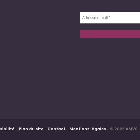
Adresse
e-
mail
*
ibilité
-
Plan du site
-
Contact
-
Mentions légales
- © 2026 AMVS I